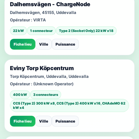
Dalhemsvägen - ChargeNode
Dalhemsvägen, 45155, Uddevalla
Opérateur :
VIRTA
22 kW
1 connecteur
Type 2 (Socket Only) 22 kW x18
Fiche lieu
Ville
Puissance
Eviny Torp Köpcentrum
Torp Köpcentrum, Uddevalla, Uddevalla
Opérateur :
(Unknown Operator)
400 kW
3 connecteurs
CCS (Type 2) 300 kW x8, CCS (Type 2) 400 kW x16, CHAdeMO 62
kW x4
Fiche lieu
Ville
Puissance