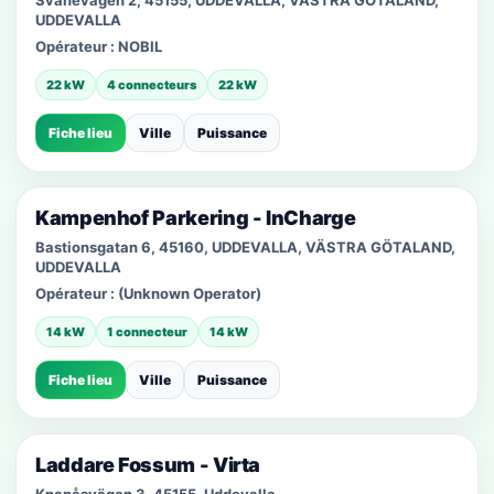
Svanevägen 2, 45155, UDDEVALLA, VÄSTRA GÖTALAND,
UDDEVALLA
Opérateur :
NOBIL
22 kW
4 connecteurs
22 kW
Fiche lieu
Ville
Puissance
Kampenhof Parkering - InCharge
Bastionsgatan 6, 45160, UDDEVALLA, VÄSTRA GÖTALAND,
UDDEVALLA
Opérateur :
(Unknown Operator)
14 kW
1 connecteur
14 kW
Fiche lieu
Ville
Puissance
Laddare Fossum - Virta