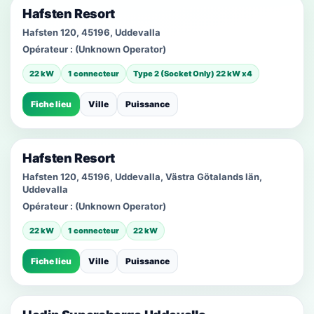
Hafsten Resort
Hafsten 120, 45196, Uddevalla
Opérateur :
(Unknown Operator)
22 kW
1 connecteur
Type 2 (Socket Only) 22 kW x4
Fiche lieu
Ville
Puissance
Hafsten Resort
Hafsten 120, 45196, Uddevalla, Västra Götalands län,
Uddevalla
Opérateur :
(Unknown Operator)
22 kW
1 connecteur
22 kW
Fiche lieu
Ville
Puissance