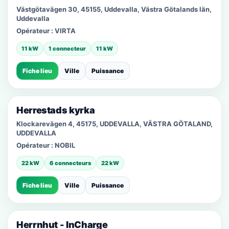
Västgötavägen 30, 45155, Uddevalla, Västra Götalands län,
Uddevalla
Opérateur :
VIRTA
11 kW
1 connecteur
11 kW
Fiche lieu
Ville
Puissance
Herrestads kyrka
Klockarevägen 4, 45175, UDDEVALLA, VÄSTRA GÖTALAND,
UDDEVALLA
Opérateur :
NOBIL
22 kW
6 connecteurs
22 kW
Fiche lieu
Ville
Puissance
Herrnhut - InCharge