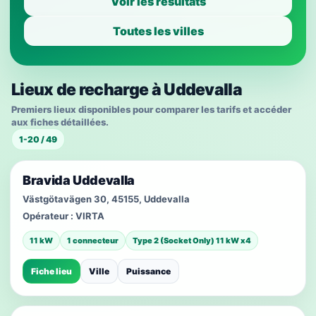
Voir les résultats
Toutes les villes
Lieux de recharge à Uddevalla
Premiers lieux disponibles pour comparer les tarifs et accéder
aux fiches détaillées.
1-20 / 49
Bravida Uddevalla
Västgötavägen 30, 45155, Uddevalla
Opérateur :
VIRTA
11 kW
1 connecteur
Type 2 (Socket Only) 11 kW x4
Fiche lieu
Ville
Puissance