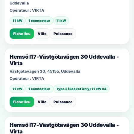
Uddevalla
Opérateur :
VIRTA
11 kW
1 connecteur
11 kW
Fiche lieu
Ville
Puissance
Hemsö I17-Västgötavägen 30 Uddevalla -
Virta
Västgötavägen 30, 45155, Uddevalla
Opérateur :
VIRTA
11 kW
1 connecteur
Type 2 (Socket Only) 11 kW x4
Fiche lieu
Ville
Puissance
Hemsö I17-Västgötavägen 30 Uddevalla -
Virta