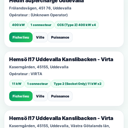
Hedin Supercharge Uddevalla
Frölandsvägen, 451 76, Uddevalla
Opérateur :
(Unknown Operator)
400 kW
1 connecteur
CCS (Type 2) 400 kW x4
Fiche lieu
Ville
Puissance
Hemsö I17 Uddevalla Kanslibacken - Virta
Kaserngården, 45155, Uddevalla
Opérateur :
VIRTA
11 kW
1 connecteur
Type 2 (Socket Only) 11 kW x2
Fiche lieu
Ville
Puissance
Hemsö I17 Uddevalla Kanslibacken - Virta
Kaserngården, 45155, Uddevalla, Västra Götalands län,