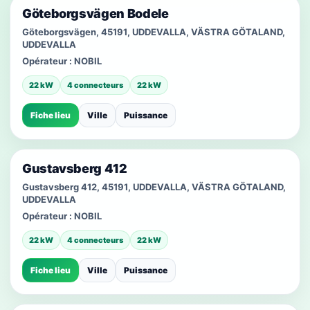
Göteborgsvägen Bodele
Göteborgsvägen, 45191, UDDEVALLA, VÄSTRA GÖTALAND,
UDDEVALLA
Opérateur :
NOBIL
22 kW
4 connecteurs
22 kW
Fiche lieu
Ville
Puissance
Gustavsberg 412
Gustavsberg 412, 45191, UDDEVALLA, VÄSTRA GÖTALAND,
UDDEVALLA
Opérateur :
NOBIL
22 kW
4 connecteurs
22 kW
Fiche lieu
Ville
Puissance