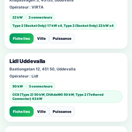
Knapåsvägen 3, 45155, Uddevalla
Opérateur :
VIRTA
22 kW
2 connecteurs
Type 2 (Socket Only) 17 kW x4, Type 2 (Socket Only) 22 kW x4
Fiche lieu
Ville
Puissance
Lidl Uddevalla
Bastiongatan 12, 451 50, Uddevalla
Opérateur :
Lidl
50 kW
3 connecteurs
CCS (Type 2) 50 kW, CHAdeMO 50 kW, Type 2 (Tethered
Connector) 43 kW
Fiche lieu
Ville
Puissance